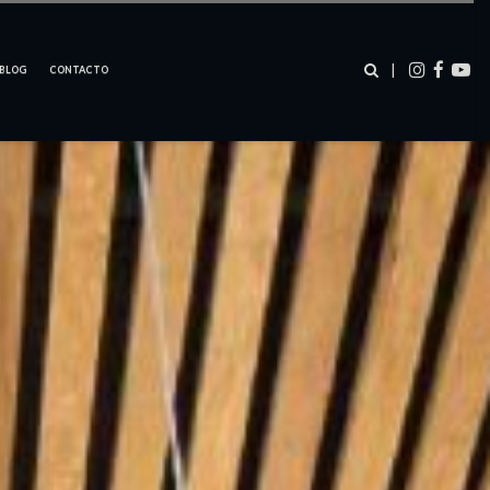
–
–
–
|
BLOG
CONTACTO