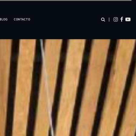
–
–
–
|
BLOG
CONTACTO